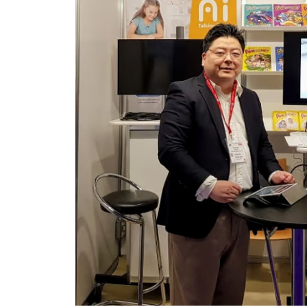
Services
AI Speaking C
All-in-one Pla
Technology
Customized G
News
News
Video