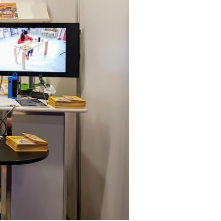
oach
AI Writing Coach
LevelUp e-Library
M
tform
PT
LMS & Platform
E-learning
Voice Recog