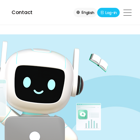
Contact
En
Log-in
glish