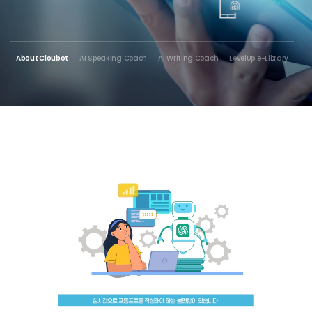
About Cloubot
AI Speaking Coach
AI Writing Coach
LevelUp e-Library