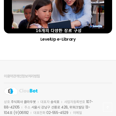
LevelUp e-Library
이용약관
개인정보처리방침
상호
주식회사 클라우봇
대표자
송석호
사업자등록번호
107-
88-42105
주소
서울시 강남구 선릉로 428, 위워크빌딩 13-
104호 (우)06192
대표전화
02-555-4529
이메일