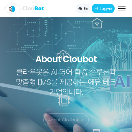
En
Log-in
About Cloubot
Services
Technology
About Cloubot
AI Speaking Coach
LevelUp e-Library
AI Writing Coach
News
클라우봇은 AI 영어 학습 솔루션과
Digital reading platform by Rosen
Free Talking Solution & Voice
AI automatic correction Solution
맞춤형 LMS를 제공하는 에듀 테크
Contact
Technology
Publishing
기업입니다.
Watch the Video
Watch the Video
Watch the Video
About Cloubot