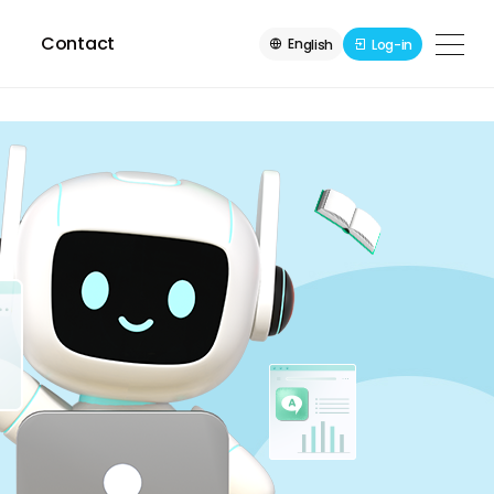
Contact
En
Log-in
glish