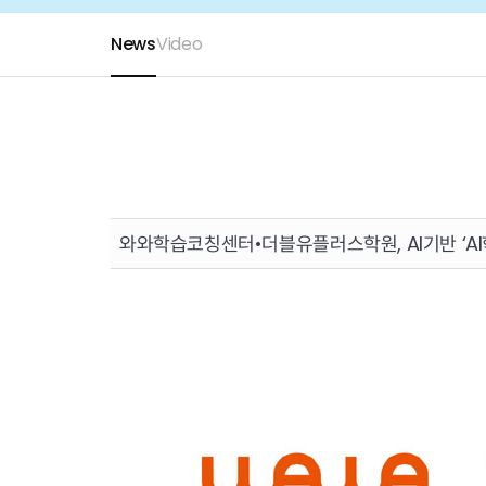
News
Video
와와학습코칭센터•더블유플러스학원, AI기반 ‘A
About Cloubot
Mission
Our 
Services
AI Speaking C
All-in-one Pla