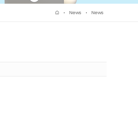
News
News
ETA EXAM
(Lexile Test)