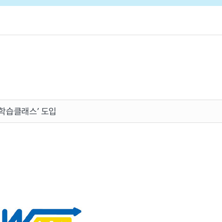
I학습클래스’ 도입
Partners
Business
oach
AI Writing Coach
LevelUp e-Library
M
tform