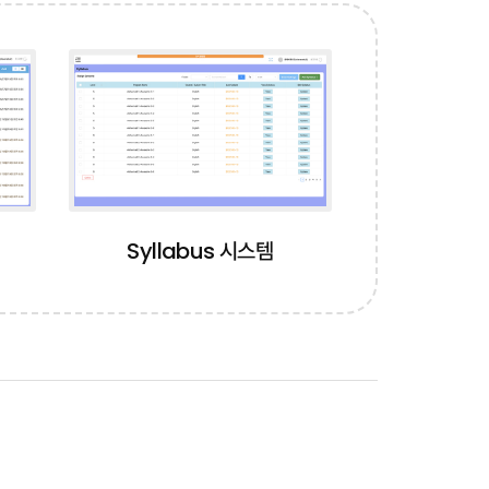
ETA EXAM
(Lexile Test)
Syllabus 시스템
nition