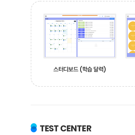
About Cloubot
Mission
Our 
Services
AI Speaking C
스터디보드 (학습 달력)
All-in-one Pla
Technology
Customized G
TEST CENTER