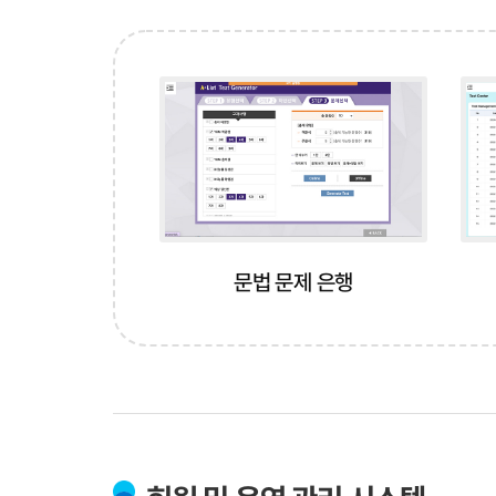
News
News
Video
Contact
Contact
문법 문제 은행