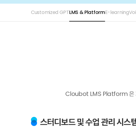
Customized GPT
LMS & Platform
E-learning
Vo
Cloubot LMS Platfor
스터디보드 및 수업 관리 시스