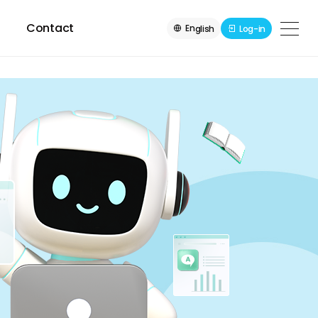
Contact
En
Log-in
glish