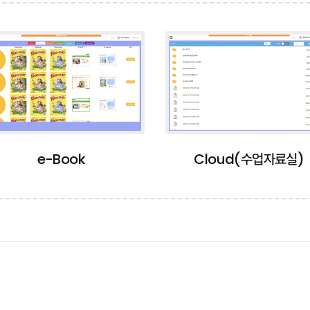
Partners
Business
oach
AI Writing Coach
LevelUp e-Library
M
e-Book
Cloud(수업자료실)
tform
PT
LMS & Platform
E-learning
Voice Recog