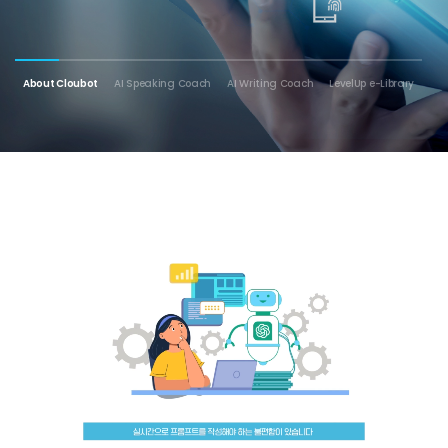
About Cloubot
AI Speaking Coach
AI Writing Coach
LevelUp e-Library