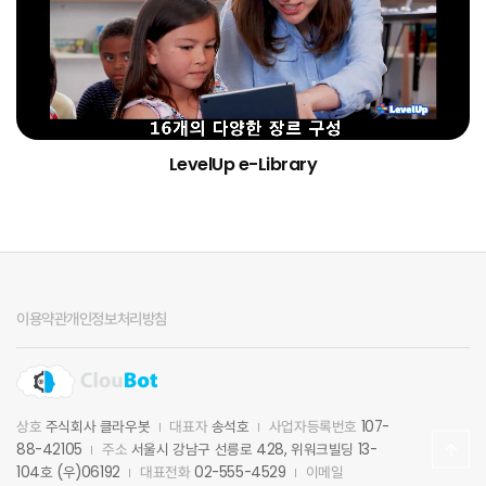
LevelUp e-Library
이용약관
개인정보처리방침
상호
주식회사 클라우봇
대표자
송석호
사업자등록번호
107-
88-42105
주소
서울시 강남구 선릉로 428, 위워크빌딩 13-
104호 (우)06192
대표전화
02-555-4529
이메일