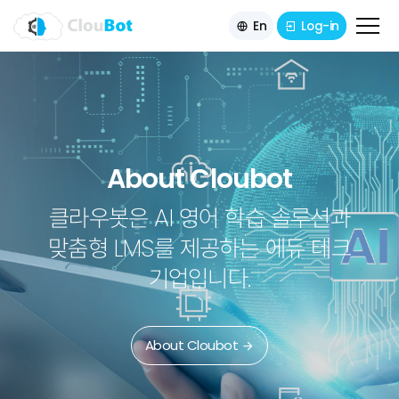
En
Log-in
About Cloubot
Services
Technology
About Cloubot
AI Speaking Coach
LevelUp e-Library
AI Writing Coach
News
클라우봇은 AI 영어 학습 솔루션과
Digital reading platform by Rosen
Free Talking Solution & Voice
AI automatic correction Solution
맞춤형 LMS를 제공하는 에듀 테크
Contact
Technology
Publishing
기업입니다.
Watch the Video
Watch the Video
Watch the Video
About Cloubot